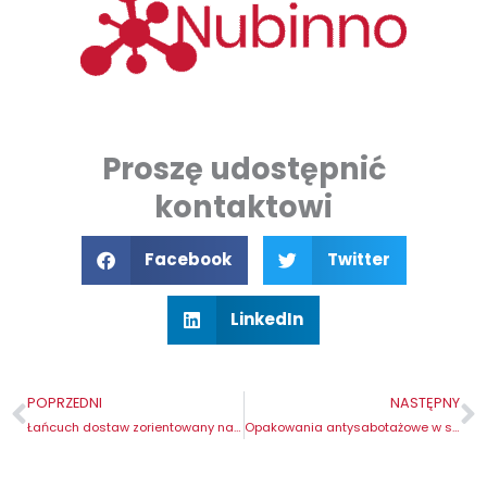
Proszę udostępnić
kontaktowi
Facebook
Twitter
LinkedIn
Prev
N
POPRZEDNI
NASTĘPNY
Łańcuch dostaw zorientowany na pacjenta
Opakowania antysabotażowe w serializacji farmaceutycznej