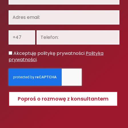
Adres
email:
Prefiks:
Telefon:
Polityka
Akceptuję politykę prywatności
Polityka
prywatności
prywatności
.
Poproś o rozmowę z konsultantem