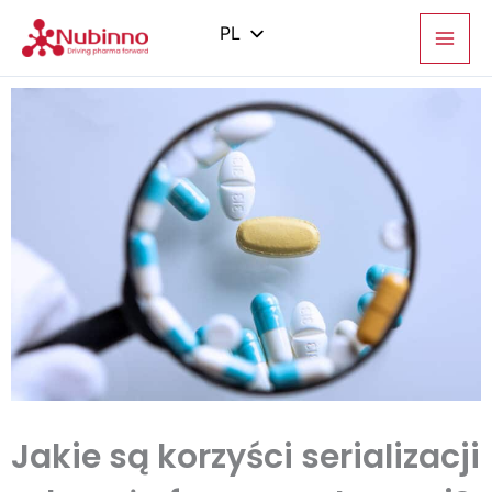
Przejdź
do
PL
treści
EN
ES
IT
ZH
Jakie są korzyści serializacji