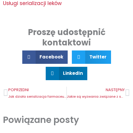
Usługi serializacji leków
Proszę udostępnić
kontaktowi
Facebook
Twitter
LinkedIn
Prev
N
POPRZEDNI
NASTĘPNY
Jak działa serializacja farmaceutyczna?
Jakie są wyzwania związane z serializacją?
Powiązane posty