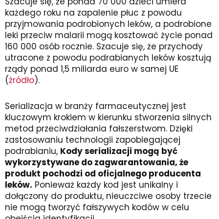
Szacuje się, że ponad 70 000 dzieci umiera
każdego roku na zapalenie płuc z powodu
przyjmowania podrobionych leków, a podrobione
leki przeciw malarii mogą kosztować życie ponad
160 000 osób rocznie. Szacuje się, że przychody
utracone z powodu podrabianych leków kosztują
rządy ponad 1,5 miliarda euro w samej UE
(
źródło
).
Serializacja w branży farmaceutycznej jest
kluczowym krokiem w kierunku stworzenia silnych
metod przeciwdziałania fałszerstwom. Dzięki
zastosowaniu technologii zapobiegającej
podrabianiu,
Kody serializacji mogą być
wykorzystywane do zagwarantowania, że
produkt pochodzi od oficjalnego producenta
leków.
Ponieważ każdy kod jest unikalny i
dołączony do produktu, nieuczciwe osoby trzecie
nie mogą tworzyć fałszywych kodów w celu
obejścia identyfikacji.