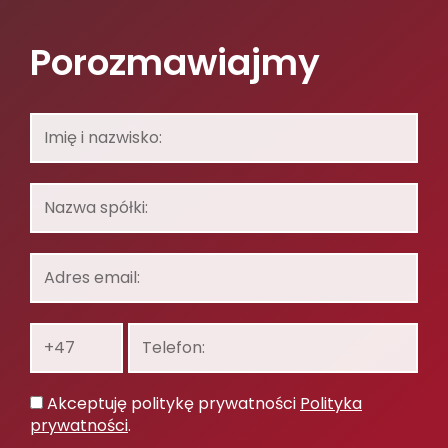
Porozmawiajmy
Imię
i
nazwisko:
Nazwa
spółki:
Adres
email:
Prefiks:
Telefon:
Polityka
Akceptuję politykę prywatności
Polityka
prywatności
prywatności
.