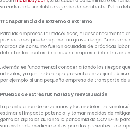
Según
mckinsey.com
, Si su cadena de suministro es res
su cadena de suministro siga siendo resistente. Éstas 
Transparencia de extremo a extremo
Para las empresas farmacéuticas, el desconocimiento de
proveedores puede suponer un grave riesgo. Cuando se 
marcas de consumo fueron acusadas de prácticas labora
detectar los puntos débiles, una empresa debe trazar u
Además, es fundamental conocer a fondo los riesgos que 
artículos, ya que cada etapa presenta un conjunto únic
por ejemplo, si una pequeña empresa de transporte de un
Pruebas de estrés rutinarias y reevaluación
La planificación de escenarios y los modelos de simulació
estimar el impacto potencial y tomar medidas de mitigac
gemelos digitales durante la pandemia de COVID-19 para 
suministro de medicamentos para los pacientes. La emp