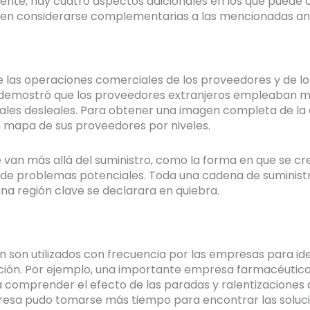
istente, hay cuatro aspectos adicionales en los que puede
deben considerarse complementarias a las mencionadas a
 las operaciones comerciales de los proveedores y de lo
demostró que los proveedores extranjeros empleaban ma
les desleales. Para obtener una imagen completa de la 
n mapa de sus proveedores por niveles.
van más allá del suministro, como la forma en que se cr
o de problemas potenciales. Toda una cadena de suminist
a región clave se declarara en quiebra.
n son utilizados con frecuencia por las empresas para iden
ión. Por ejemplo, una importante empresa farmacéutica u
comprender el efecto de las paradas y ralentizaciones d
resa pudo tomarse más tiempo para encontrar las soluci