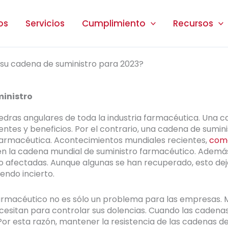
os
Servicios
Cumplimiento
Recursos
 su cadena de suministro para 2023?
ministro
iedras angulares de toda la industria farmacéutica. Una c
entes y beneficios. Por el contrario, una cadena de sumini
armacéutica. Acontecimientos mundiales recientes,
como
 en la cadena mundial de suministro farmacéutico. Adem
o afectadas. Aunque algunas se han recuperado, esto dej
iendo incierto.
o farmacéutico no es sólo un problema para las empresas
esitan para controlar sus dolencias. Cuando las cadenas
 Por esta razón, mantener la resistencia de las cadenas d