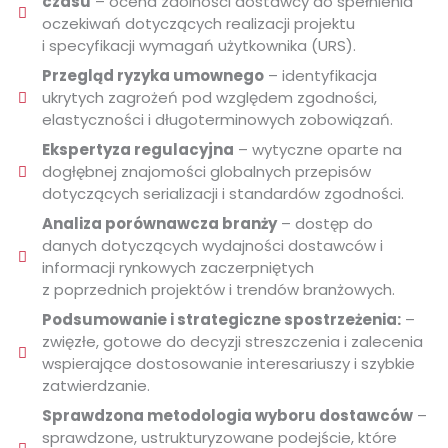
czasu
– ocena zdolności dostawcy do spełnienia
oczekiwań dotyczących realizacji projektu
i specyfikacji wymagań użytkownika (URS).
Przegląd ryzyka umownego
– identyfikacja
ukrytych zagrożeń pod względem zgodności,
elastyczności i długoterminowych zobowiązań.
Ekspertyza regulacyjna
– wytyczne oparte na
dogłębnej znajomości globalnych przepisów
dotyczących serializacji i standardów zgodności.
Analiza porównawcza branży
– dostęp do
danych dotyczących wydajności dostawców i
informacji rynkowych zaczerpniętych
z poprzednich projektów i trendów branżowych.
Podsumowanie i strategiczne spostrzeżenia:
–
zwięzłe, gotowe do decyzji streszczenia i zalecenia
wspierające dostosowanie interesariuszy i szybkie
zatwierdzanie.
Sprawdzona metodologia wyboru dostawców
–
sprawdzone, ustrukturyzowane podejście, które