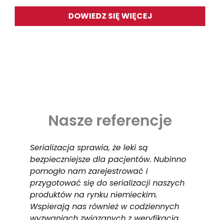
DOWIEDZ SIĘ WIĘCEJ
Nasze referencje
Serializacja sprawia, że leki są
Zd
bezpieczniejsze dla pacjentów. Nubinno
or
pomogło nam zarejestrować i
Sz
przygotować się do serializacji naszych
L3
produktów na rynku niemieckim.
pr
Wspierają nas również w codziennych
ag
wyzwaniach związanych z weryfikacją
do