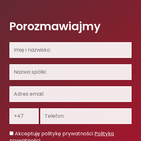
Porozmawiajmy
Imię
i
nazwisko:
Nazwa
spółki:
Adres
email:
Prefiks:
Telefon:
Polityka
Akceptuję politykę prywatności
Polityka
prywatności
prywatności
.