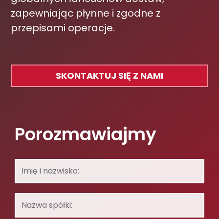
zapewniając płynne i zgodne z
przepisami operacje.
SKONTAKTUJ SIĘ Z NAMI
Porozmawiajmy
Imię
i
nazwisko:
Nazwa
spółki: