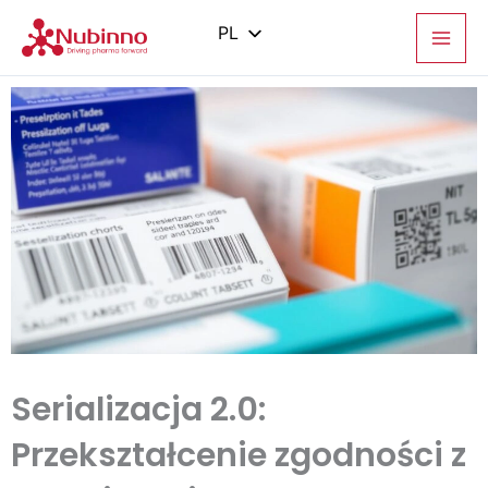
Przejdź
do
PL
treści
EN
ES
IT
ZH
Serializacja 2.0:
Przekształcenie zgodności z