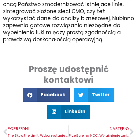
chcą Państwo zmodernizować istniejące linie,
zintegrować złożone sieci CMO, czy też
wykorzystać dane do analizy biznesowej, Nubinno
zapewnia gotowe rozwiązania niezbędne do
wypełnienia luki między prostą zgodnością a
prawdziwą doskonałością operacyjną.
Proszę udostępnić
kontaktowi
Facebook
Twitter
LinkedIn
Prev
N
POPRZEDNI
NASTĘPNY
The Sky's the Limit: Wykorzystanie dronów w serializacji i łańcuchu dostaw farmaceutyków
Przejście na NDC: Wyjaśnienie zmiany 12-cyfrowego kodu NDC FDA