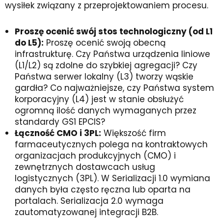
wysiłek związany z przeprojektowaniem procesu.
Proszę ocenić swój stos technologiczny (od L1
do L5):
Proszę ocenić swoją obecną
infrastrukturę. Czy Państwa urządzenia liniowe
(L1/L2) są zdolne do szybkiej agregacji? Czy
Państwa serwer lokalny (L3) tworzy wąskie
gardła? Co najważniejsze, czy Państwa system
korporacyjny (L4) jest w stanie obsłużyć
ogromną ilość danych wymaganych przez
standardy GS1 EPCIS?
Łączność CMO i 3PL:
Większość firm
farmaceutycznych polega na kontraktowych
organizacjach produkcyjnych (CMO) i
zewnętrznych dostawcach usług
logistycznych (3PL). W Serializacji 1.0 wymiana
danych była często ręczna lub oparta na
portalach. Serializacja 2.0 wymaga
zautomatyzowanej integracji B2B.