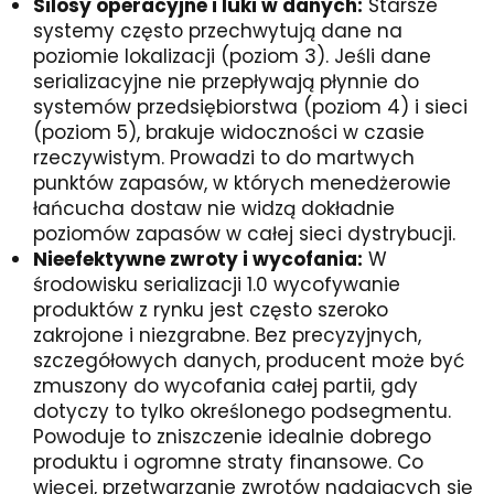
Silosy operacyjne i luki w danych:
Starsze
systemy często przechwytują dane na
poziomie lokalizacji (poziom 3). Jeśli dane
serializacyjne nie przepływają płynnie do
systemów przedsiębiorstwa (poziom 4) i sieci
(poziom 5), brakuje widoczności w czasie
rzeczywistym. Prowadzi to do martwych
punktów zapasów, w których menedżerowie
łańcucha dostaw nie widzą dokładnie
poziomów zapasów w całej sieci dystrybucji.
Nieefektywne zwroty i wycofania:
W
środowisku serializacji 1.0 wycofywanie
produktów z rynku jest często szeroko
zakrojone i niezgrabne. Bez precyzyjnych,
szczegółowych danych, producent może być
zmuszony do wycofania całej partii, gdy
dotyczy to tylko określonego podsegmentu.
Powoduje to zniszczenie idealnie dobrego
produktu i ogromne straty finansowe. Co
więcej, przetwarzanie zwrotów nadających się