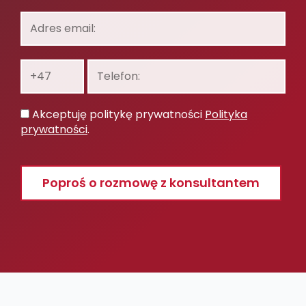
Adres
email:
Prefiks:
Telefon:
Polityka
Akceptuję politykę prywatności
Polityka
prywatności
prywatności
.
Poproś o rozmowę z konsultantem