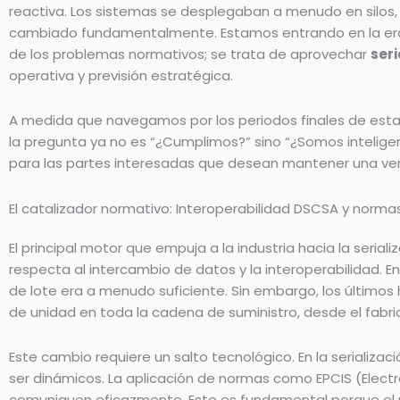
reactiva. Los sistemas se desplegaban a menudo en silos, 
cambiado fundamentalmente. Estamos entrando en la e
de los problemas normativos; se trata de aprovechar
ser
operativa y previsión estratégica.
A medida que navegamos por los periodos finales de estabi
la pregunta ya no es “¿Cumplimos?” sino “¿Somos inteligent
para las partes interesadas que desean mantener una ve
El catalizador normativo: Interoperabilidad DSCSA y norm
El principal motor que empuja a la industria hacia la seria
respecta al intercambio de datos y la interoperabilidad. E
de lote era a menudo suficiente. Sin embargo, los últimos 
de unidad en toda la cadena de suministro, desde el fabri
Este cambio requiere un salto tecnológico. En la serializació
ser dinámicos. La aplicación de normas como EPCIS (Elect
comuniquen eficazmente. Esto es fundamental porque el n