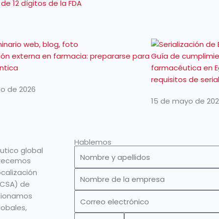
de 12 dígitos de la FDA
ión externa en farmacia: prepararse para
Guía de cumplimien
éntica
farmacéutica en Eg
requisitos de seria
nio de 2026
15 de mayo de 20
Hablemos
utico global
Nombre
frecemos
y
ocalización
Nombre
apellidos
SCSA) de
de
Correo
tionamos
la
electrónico
lobales,
empresa
Prefijo
Número