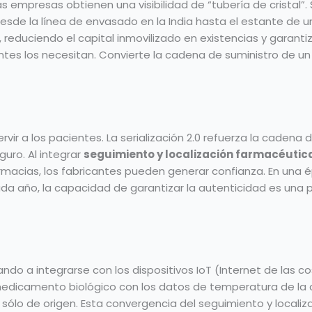
s empresas obtienen una visibilidad de “tubería de cristal”. 
de la línea de envasado en la India hasta el estante de un
rio, reduciendo el capital inmovilizado en existencias y gara
tes los necesitan. Convierte la cadena de suministro de un
ervir a los pacientes. La serialización 2.0 refuerza la caden
uro. Al integrar
seguimiento y localización farmacéutic
rmacias, los fabricantes pueden generar confianza. En una é
a año, la capacidad de garantizar la autenticidad es una 
 a integrarse con los dispositivos IoT (Internet de las cos
 medicamento biológico con los datos de temperatura de la ca
lo de origen. Esta convergencia del seguimiento y localiza