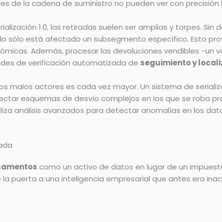
les de la cadena de suministro no pueden ver con precisión l
alización 1.0, las retiradas suelen ser amplias y torpes. Sin 
ndo sólo está afectado un subsegmento específico. Esto pro
micas. Además, procesar las devoluciones vendibles -un v
dades de verificación automatizada de
seguimiento y local
 los malos actores es cada vez mayor. Un sistema de serial
detectar esquemas de desvío complejos en los que se roba p
utiliza análisis avanzados para detectar anomalías en los d
zada
icamentos
como un activo de datos en lugar de un impuesto
re la puerta a una inteligencia empresarial que antes era inac