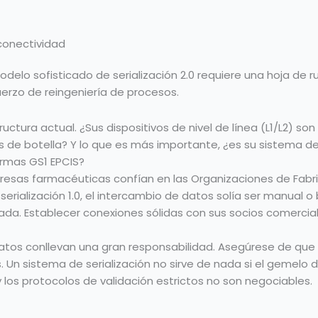
 conectividad
lo sofisticado de serialización 2.0 requiere una hoja de ru
erzo de reingeniería de procesos.
ructura actual. ¿Sus dispositivos de nivel de línea (L1/L2) s
llos de botella? Y lo que es más importante, ¿es su sistema
rmas GS1 EPCIS?
resas farmacéuticas confían en las Organizaciones de Fabr
 serialización 1.0, el intercambio de datos solía ser manual o
zada. Establecer conexiones sólidas con sus socios comercial
tos conllevan una gran responsabilidad. Asegúrese de que s
Un sistema de serialización no sirve de nada si el gemelo di
 los protocolos de validación estrictos no son negociables.