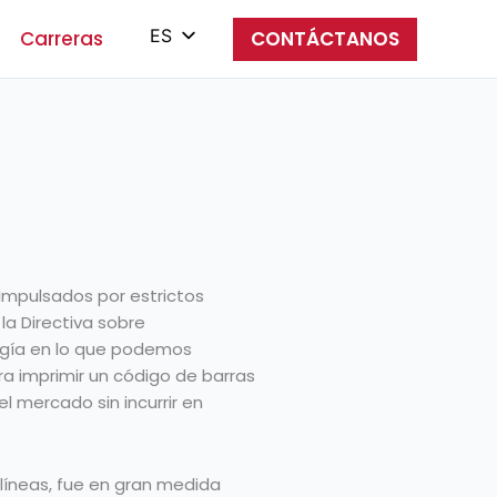
ES
Carreras
CONTÁCTANOS
EN
PL
IT
ZH
 Impulsados por estrictos
a Directiva sobre
ergía en lo que podemos
era imprimir un código de barras
l mercado sin incurrir en
 líneas, fue en gran medida