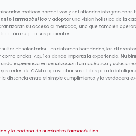
 intrincados matices normativos y sofisticadas integraciones 
ento farmacéutico
y adoptar una visión holística de la ca
garantizarán su acceso al mercado, sino que también operar
otegerán mejor a sus pacientes.
esultar desalentador. Los sistemas heredados, las diferent
 como anclas. Aquí es donde importa la experiencia.
Nubin
unda experiencia en serialización farmacéutica y soluciones
lejas redes de OCM o aprovechar sus datos para la inteligenc
 la distancia entre el simple cumplimiento y la verdadera ex
Siguiente
ización y la cadena de suministro farmacéutica