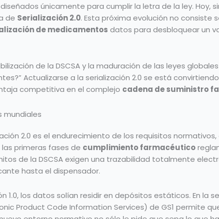
diseñados únicamente para cumplir la letra de la ley. Hoy,
ra de
Serialización 2.0
. Esta próxima evolución no consiste
ialización de medicamentos
datos para desbloquear un val
lización de la DSCSA y la maduración de las leyes globales 
es?” Actualizarse a la serialización 2.0 se está convirtiend
ntaja competitiva en el complejo
cadena de suministro f
as mundiales
lización 2.0 es el endurecimiento de los requisitos normativ
n las primeras fases de
cumplimiento farmacéutico
reglam
hitos de la DSCSA exigen una trazabilidad totalmente electró
cante hasta el dispensador.
n 1.0, los datos solían residir en depósitos estáticos. En la s
ronic Product Code Information Services) de GS1 permite qu
uevo entorno normativo no sólo le pide que sepa lo que ha