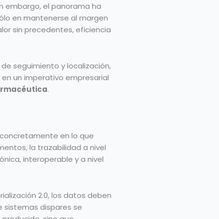
 sin embargo, el panorama ha
 sólo en mantenerse al margen
or sin precedentes, eficiencia
de seguimiento y localización,
o en un imperativo empresarial
armacéutica
.
os, concretamente en lo que
entos, la trazabilidad a nivel
nica, interoperable y a nivel
erialización 2.0, los datos deben
e sistemas dispares se
 producido, sino que