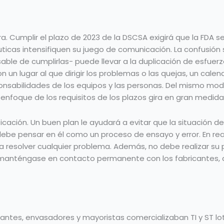
Cumplir el plazo de 2023 de la DSCSA exigirá que la FDA se
ticas intensifiquen su juego de comunicación. La confusión
sable de cumplirlas- puede llevar a la duplicación de esfuer
 un lugar al que dirigir los problemas o las quejas, un cale
onsabilidades de los equipos y las personas. Del mismo mod
enfoque de los requisitos de los plazos gira en gran medida 
ción. Un buen plan le ayudará a evitar que la situación de 2
debe pensar en él como un proceso de ensayo y error. En real
 resolver cualquier problema. Además, no debe realizar su p
anténgase en contacto permanente con los fabricantes, dis
cantes, envasadores y mayoristas comercializaban TI y ST lot