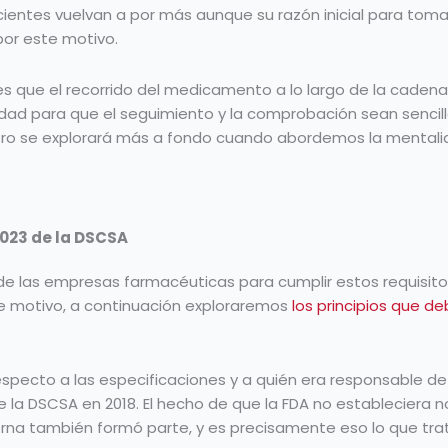
cientes vuelvan a por más aunque su razón inicial para to
por este motivo.
 es que el recorrido del medicamento a lo largo de la caden
idad para que el seguimiento y la comprobación sean sencillo
stro se explorará más a fondo cuando abordemos la mentali
 2023 de la DSCSA
e las empresas farmacéuticas para cumplir estos requisito
ste motivo, a continuación exploraremos
los principios que d
pecto a las especificaciones y a quién era responsable de 
e la DSCSA en 2018. El hecho de que la FDA no estableciera 
terna también formó parte, y es precisamente eso lo que tra