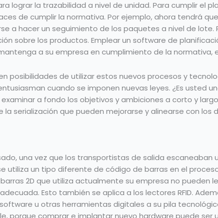
ara lograr la trazabilidad a nivel de unidad. Para cumplir el 
aces de cumplir la normativa. Por ejemplo, ahora tendrá qu
rse a hacer un seguimiento de los paquetes a nivel de lote.
ión sobre los productos. Emplear un software de planificac
 mantenga a su empresa en cumplimiento de la normativa, e
 posibilidades de utilizar estos nuevos procesos y tecnolog
entusiasman cuando se imponen nuevas leyes. ¿Es usted un
examinar a fondo los objetivos y ambiciones a corto y largo
la serialización que pueden mejorarse y alinearse con los d
sado, una vez que los transportistas de salida escaneaban un
e utiliza un tipo diferente de código de barras en el proce
e barras 2D que utiliza actualmente su empresa no pueden l
ión adecuada. Esto también se aplica a los lectores RFID. Ad
oftware u otras herramientas digitales a su pila tecnológica
ble, porque comprar e implantar nuevo hardware puede ser 