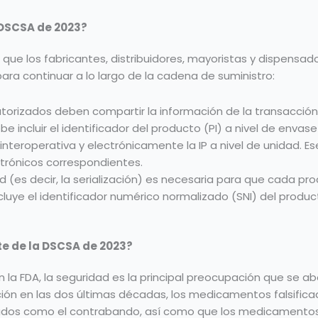
a DSCSA de 2023?
s que los fabricantes, distribuidores, mayoristas y dispensa
ra continuar a lo largo de la cadena de suministro:
orizados deben compartir la información de la transacción (
 incluir el identificador del producto (PI) a nivel de envase 
 interoperativa y electrónicamente la IP a nivel de unidad. 
ctrónicos correspondientes.
ad (es decir, la serialización) es necesaria para que cada pr
incluye el identificador numérico normalizado (SNI) del prod
ite de la DSCSA de 2023?
la FDA, la seguridad es la principal preocupación que se ab
ción en las dos últimas décadas, los medicamentos falsifi
seados como el contrabando, así como que los medicamentos