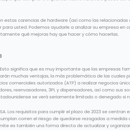
on estas carencias de hardware (así como las relacionadas
 para usted. Podemos ayudarle a analizar su empresa en cu
ctamente qué mejoras hay que hacer y cómo hacerlas.
3
Esto significa que es muy importante que las empresas fa
enegarán muchas ventajas, la más problemática de las cuales
ocios comerciales autorizados (ATP) a realizar negocios úni
idores, reenvasadores, 3PL y dispensadores, así como sus s
stadounidense se verá seriamente limitado o denegado si n
A. Los requisitos para cumplir el plazo de 2023 se centran 
s cumplan corren el riesgo de quedarse rezagadas a medida 
 límite es también una forma directa de actualizar y organiz