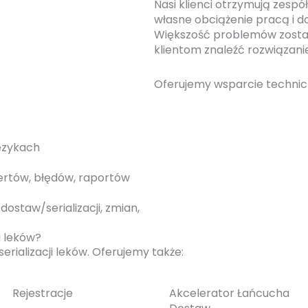
Nasi klienci otrzymują zespó
własne obciążenie pracą i d
Większość problemów zostaj
klientom znaleźć rozwiązan
Oferujemy wsparcie technicz
językach
ertów, błędów, raportów
ostaw/serializacji, zmian,
i leków?
ializacji leków. Oferujemy także:
Rejestracje
Akcelerator Łańcucha