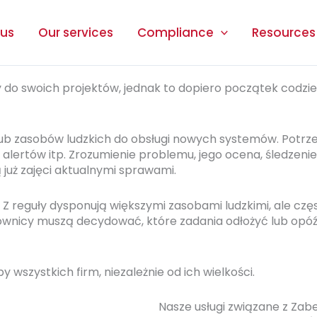
 us
Our services
Compliance
Resources
y do
swo
ich
projekt
ów
, jednak to dopiero początek codz
i lub zasobów ludzkich do obsługi nowych systemów. Pot
alertów itp. Zrozumienie problemu, jego ocena, śledzenie
uż zajęci aktualnymi sprawami.
 Z reguły dysponują większymi zasobami ludzkimi, ale cz
wnicy muszą decydować, które zadania odłożyć
lub
opóź
by wszystkich firm, niezależnie od
ich
wielkości.
Nasze usługi związane z Zabe