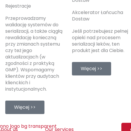
Dostaw
Rejestracje
Akcelerator Łańcucha
Przeprowadzamy
Dostaw
walidację systemów do
serializacji, a także ciągłą
Jeśli potrzebujesz pełnej
rewalidację konieczną
opieki nad procesem
przy zmianach systemu
serializacji leków, ten
czy też jego
produkt jest dla Ciebie.
aktualizacjach (w
zgodności z praktyką
Więcej >>
GMP). Wspomagamy
klientów przy audytach
klienckich i
instytucjonalnych.
Więcej >>
About us
Our services