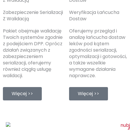
Z Walidacją
Dostaw
Zabezpieczenie Serializacji
Weryfikacja Łańcucha
Z Walidacją
Dostaw
Pakiet obejmuje walidację
Oferujemy przegląd i
Twoich systemów zgodnie
analizę łańcucha dostaw
z podejściem DPP. Oprócz
leków pod kątem
działań związanych z
zgodności serializacji,
zabezpieczeniem
optymalizacji i gotowości,
serializacji, oferujemy
a także wszelkie
również ciągłą usługę
wymagane działania
walidacji.
naprawcze.
Więcej >>
Więcej >>