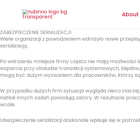
Skip
to
About
content
ZABEZPIECZENIE SERIALIZACJI
Wiele organizacji z powodzeniem
wdrożyło nowe przepis
serializacj
ą
.
Po wdrożeniu mniejsze firmy często nie mają możliwośc
wsparcia przy obsłudze transakcji systemowych, błędów, 
mogą być dużym wyzwaniem dla pracowników, którzy są j
W przypadku dużych firm sytuacja wygląda nieco inaczej.
natłok innych zadań powodują zatory
. W rezultacie
praco
wcale
.
Ubezpieczenie serializacji doskonale wpisuje się w potrze