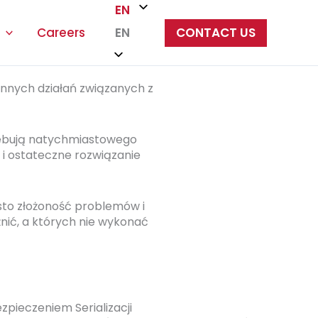
EN
Careers
CONTACT US
EN
iennych
działań
związanych z
rzebują natychmiastowego
 i ostateczne rozwiązanie
ęsto złożoność problemów i
nić, a których nie wykonać
zpieczeniem Serializacji