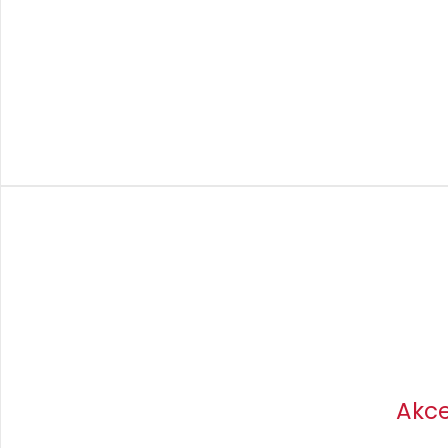
Akce
Jeśli potrzebujesz pełnej o
Akce