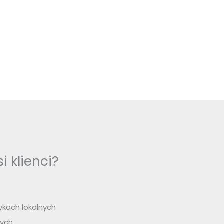
 klienci?
ykach lokalnych
nych