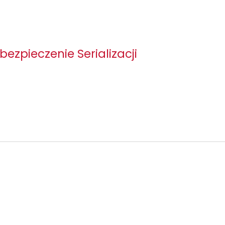
owe produkty? Borykasz się z zarządzaniem siecią partnerów? Musis
trz firmy? Oferujemy w pełni outsourcingowe wsparcie i obsługę 
zgodności.
bezpieczenie Serializacji
Więcej >>
fikacja Łańcucha Dostaw