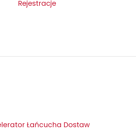
Rejestracje
Więcej >>
lerator Łańcucha Dostaw
pieki nad procesem serializacji leków, ten produkt jest dla Ciebie.
lerator Łańcucha Dostaw
Więcej >>