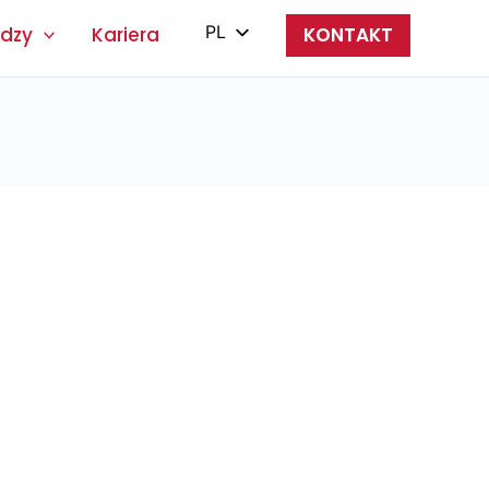
PL
edzy
Kariera
KONTAKT
EN
ES
IT
ZH