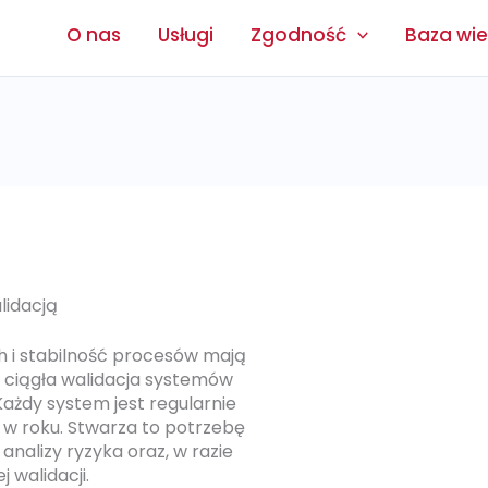
O nas
Usługi
Zgodność
Baza wi
lidacją
 i stabilność procesów mają
t ciągła walidacja systemów
Każdy system jest regularnie
 w roku. Stwarza to potrzebę
analizy ryzyka
oraz
, w razie
 walidacji.