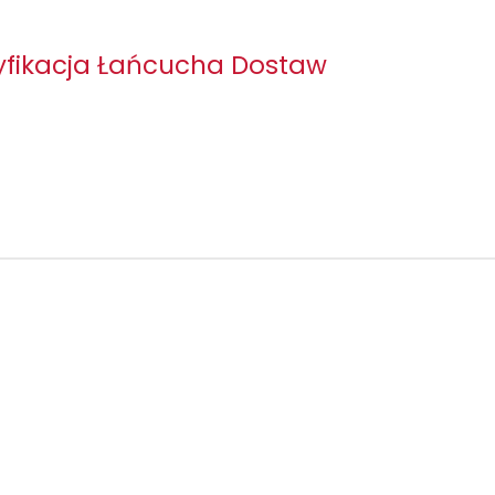
 zgodności serializacji, optymalizacji i gotowości, a także wszelki
fikacja Łańcucha Dostaw
Więcej >>
Rejestracje
głą rewalidację konieczną przy zmianach systemu czy też jego aktua
klientów przy audytach klienckich i instytucjonalnych.