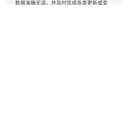
数据准确无误，并及时完成各类更新或变
更。支持范围涵盖政府审计、合规变更、问
题排查，以及进入新市场或推出新产品等。
准备开始了吗？
直接联系我们，了解我们如何协助您实施药品序
列化。我们的团队将在每一个阶段为您提供支
持。