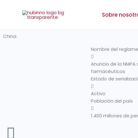
Ir
al
Sobre nosotr
contenido
China
Nombre del reglam
Anuncio de la NMPA 
farmacéuticos
Estado de serializac
Activo
Población del país
1.400 millones de p