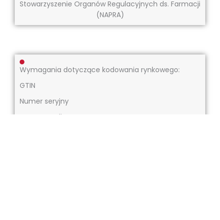
Stowarzyszenie Organów Regulacyjnych ds. Farmacji
(NAPRA)
Wymagania dotyczące kodowania rynkowego:
GTIN
Numer seryjny
Numer partii
Data wygaśnięcia
Gotowi na globalny rozwój?
Skontaktuj się z nami